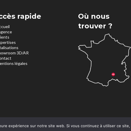
ccès rapide
Où nous
trouver ?
ccueil
’agence
lients
xpertises
éalisations
howroom 3D/AR
ontact
entions légales
eure expérience sur notre site web. Si vous continuez à utiliser ce sit