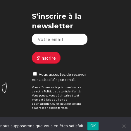
S’inscrire à la
newsletter
Vous acceptez de recevoir
nos actualités par email.
Vous affirmez avoir pris connaissance
de notre
Politique de confidentialité
.
Vous pouvez vous désinscrire à tout
moment à l’aide du lien de
désinscription, ou en nous contactant
à l’adresse hello@agarta.co
e, nous supposerons que vous en êtes satisfait.
OK