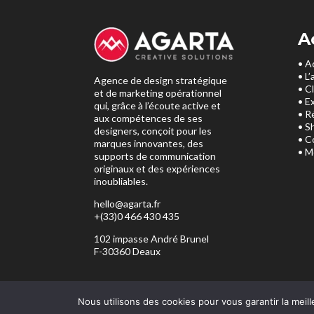
A
• A
• L
Agence de design stratégique
• C
et de marketing opérationnel
• E
qui, grâce à l’écoute active et
• R
aux compétences de ses
• S
designers, conçoit pour les
• C
marques innovantes, des
• M
supports de communication
originaux et des expériences
inoubliables.
hello@agarta.fr
+(33)0 466 430 435
102 impasse André Brunel
F-30360 Deaux
Nous utilisons des cookies pour vous garantir la meill