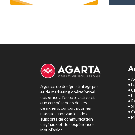
A
• A
• L
Agence de design stratégique
• C
et de marketing opérationnel
• E
qui, grâce à l’écoute active et
• R
aux compétences de ses
• S
designers, conçoit pour les
• C
marques innovantes, des
• M
supports de communication
originaux et des expériences
inoubliables.