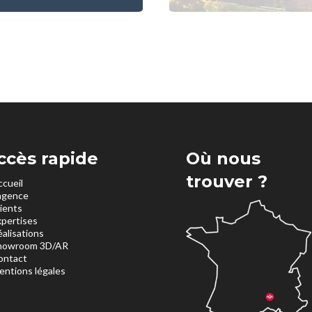
ccès rapide
Où nous
trouver ?
ccueil
’agence
lients
xpertises
éalisations
howroom 3D/AR
ontact
entions légales