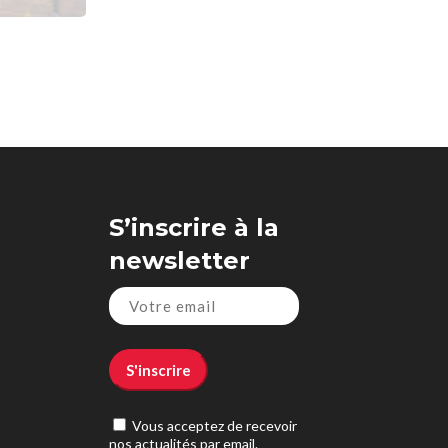
S’inscrire à la
newsletter
Agarta Agency
Répond dans l'heure
19:35
Vous acceptez de recevoir
nos actualités par email.