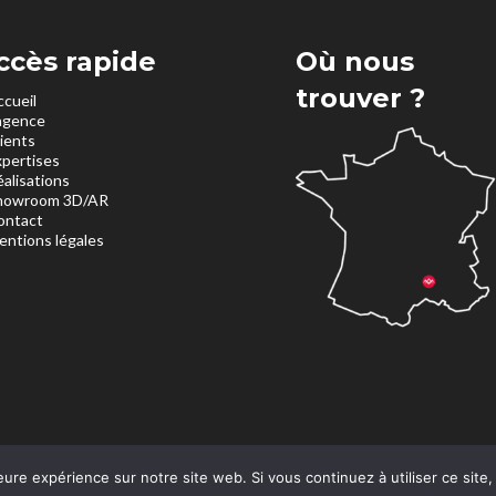
ccès rapide
Où nous
trouver ?
ccueil
’agence
lients
xpertises
éalisations
howroom 3D/AR
ontact
entions légales
eure expérience sur notre site web. Si vous continuez à utiliser ce sit