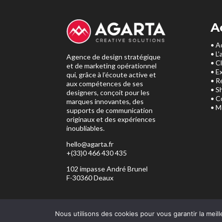
A
• A
• L
Agence de design stratégique
• C
et de marketing opérationnel
• E
qui, grâce à l’écoute active et
• R
aux compétences de ses
• S
designers, conçoit pour les
• C
marques innovantes, des
• M
supports de communication
originaux et des expériences
inoubliables.
hello@agarta.fr
+(33)0 466 430 435
102 impasse André Brunel
F-30360 Deaux
Nous utilisons des cookies pour vous garantir la meill