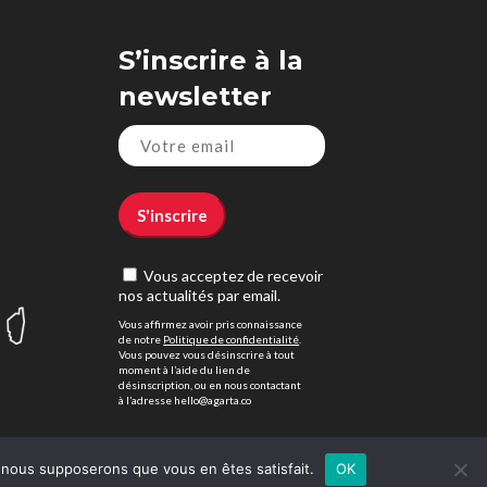
S’inscrire à la
newsletter
Vous acceptez de recevoir
nos actualités par email.
Vous affirmez avoir pris connaissance
de notre
Politique de confidentialité
.
Vous pouvez vous désinscrire à tout
moment à l’aide du lien de
désinscription, ou en nous contactant
à l’adresse hello@agarta.co
e, nous supposerons que vous en êtes satisfait.
OK